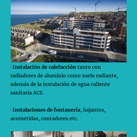
·
Instalación de calefacción
tanto con
radiadores de aluminio como suelo radiante,
además de la instalación de agua caliente
sanitaria ACS.
·
Instalaciones de fontanería
, bajantes,
acometidas, contadores etc.