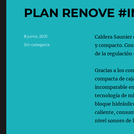
PLAN RENOVE #
Publicado
8 junio, 2021
Caldera Saunier
el
Categorías
Sin categoría
y compacto. Con
de la regulación
Gracias a los c
compacta de caja
incomparable en 
tecnología de m
bloque hidráulic
caliente, consu
nivel sonoro de 