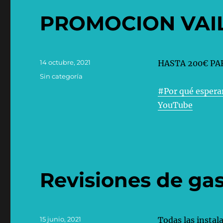
PROMOCION VAI
Publicado
14 octubre, 2021
HASTA 200€ PA
el
Categorías
Sin categoría
#Por qué espera
YouTube
Revisiones de ga
Publicado
15 junio, 2021
Todas las instal