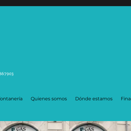
42867903
 fontanería
Quienes somos
Dónde estamos
Fina